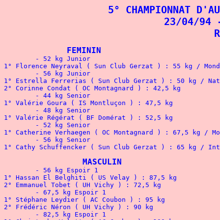
5° CHAMPIONNAT D'AU
23/04/94 
R
FEMININ
	- 52 kg Junior

1° Florence Neyraval ( Sun Club Gerzat ) : 55 kg / Mond
	- 56 kg Junior

1° Estrella Ferrerias ( Sun Club Gerzat ) : 50 kg / Nat
2° Corinne Condat ( OC Montagnard ) : 42,5 kg 

	- 44 kg Senior

1° Valérie Goura ( IS Montluçon ) : 47,5 kg

	- 48 kg Senior

1° Valérie Régérat ( BF Domérat ) : 52,5 kg

	- 52 kg Senior

1° Catherine Verhaegen ( OC Montagnard ) : 67,5 kg / Mo
	- 56 kg Senior

1° Cathy Schuffencker ( Sun Club Gerzat ) : 65 kg / Int
		MASCULIN
	- 56 kg Espoir 1

1° Hassan El Belghiti ( US Velay ) : 87,5 kg

2° Emmanuel Tobet ( UH Vichy ) : 72,5 kg

	- 67,5 kg Espoir 1

1° Stéphane Leydier ( AC Coubon ) : 95 kg

2° Frédéric Néron ( UH Vichy ) : 90 kg

	- 82,5 kg Espoir 1
