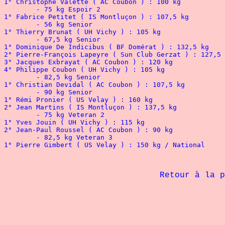
1° Christophe Valette ( AC Coubon ) : 100 kg

	- 75 kg Espoir 2

1° Fabrice Petitet ( IS Montluçon ) : 107,5 kg

	- 56 kg Senior

1° Thierry Brunat ( UH Vichy ) : 105 kg

	- 67,5 kg Senior

1° Dominique De Indicibus ( BF Domérat ) : 132,5 kg

2° Pierre-François Lapeyre ( Sun Club Gerzat ) : 127,5 
3° Jacques Exbrayat ( AC Coubon ) : 120 kg

4° Philippe Coubon ( UH Vichy ) : 105 kg

	- 82,5 kg Senior

1° Christian Devidal ( AC Coubon ) : 107,5 kg

	- 90 kg Senior

1° Rémi Pronier ( US Velay ) : 160 kg

2° Jean Martins ( IS Montluçon ) : 137,5 kg

	- 75 kg Veteran 2

1° Yves Jouin ( UH Vichy ) : 115 kg

2° Jean-Paul Roussel ( AC Coubon ) : 90 kg 

	- 82,5 kg Veteran 3

1° Pierre Gimbert ( US Velay ) : 150 kg / National
Retour à la page 