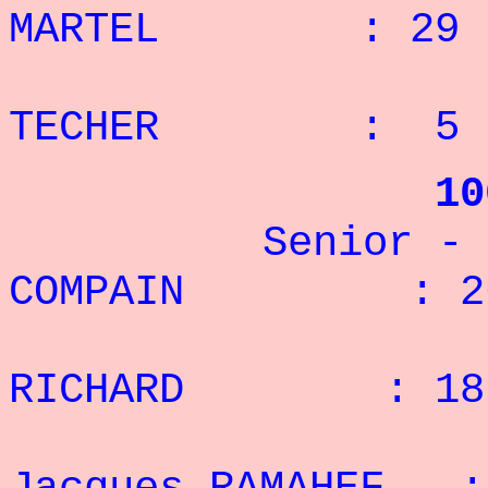
MARTEL : 29 r
3° M
TECHER : 5 r
10
Senior - 75
COMPAIN : 26 
2° J
RICHARD : 18 
3° 