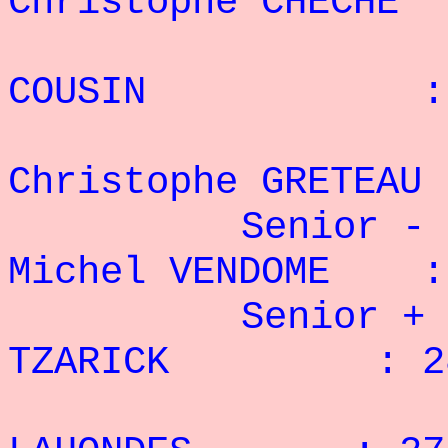
Christophe CHECH
4° 
COUSIN : 18
5
Christophe GRETE
Senior - 95
Michel VENDOME : 
Senior + 95
TZARICK : 28 
2° J