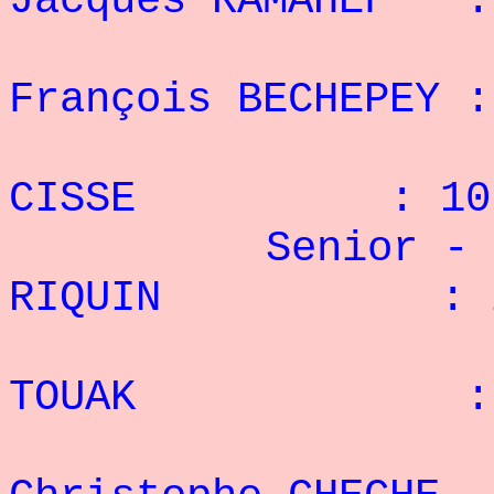
Jacques RAMAHEF :
4° 
François BECHEPEY :
5° F
CISSE : 10 
Senior - 85
RIQUIN : 26
2° 
TOUAK : 26
3