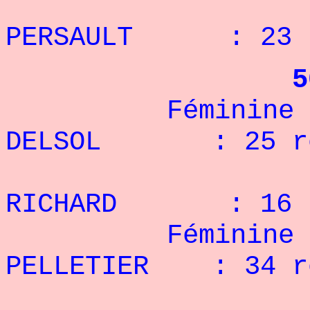
3° S
PERSAULT : 23 
5
Féminine - 6
DELSOL : 25 r
2° P
RICHARD : 16 r
Féminine + 6
PELLETIER : 34 r
2° J