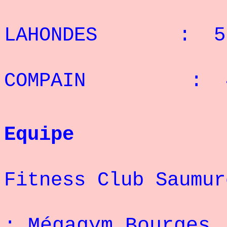
4° J
LAHONDES : 5 
5° 
COMPAIN : 4 
Equipe
1° fém
Fitness Club Saumur
1° mas
:
Mégagym Bour