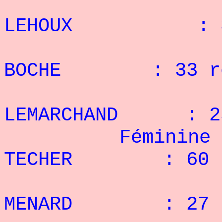
2° 
LEHOUX : 34
3° C
BOCHE : 33 re
4° 
LEMARCHAND : 25
Féminine + 6
TECHER : 60 r
2° V
MENARD : 27 r