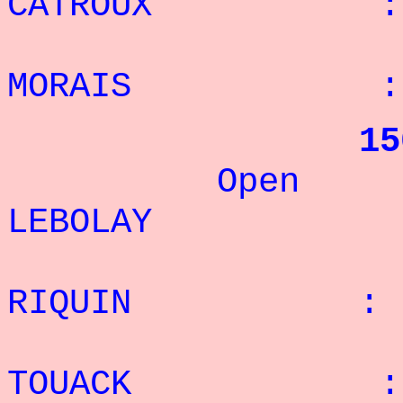
CATROUX : 14
5° 
MORAIS : 13
15
Open :
LEBOLAY : 
2° 
RIQUIN : 7 
3° 
TOUACK : 5