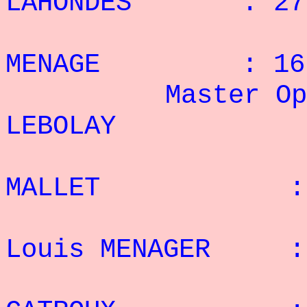
LAHONDES : 27 
3° P
MENAGE : 16 
Master Op
LEBOLAY : 3
2° 
MALLET : 18
3° 
Louis MENAGER : 
4° 