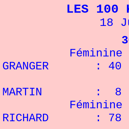
LES 100
18 J
3
Féminine - 5
GRANGER : 40 r
2° J
MARTIN : 8 r
Féminine - 6
RICHARD : 78 r