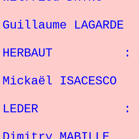
6
Guillaume LAGAR
7° G
HERBAUT : 22
8
Mickaël ISACESC
9° J
LEDER : 18 
1
Dimitry MABIL