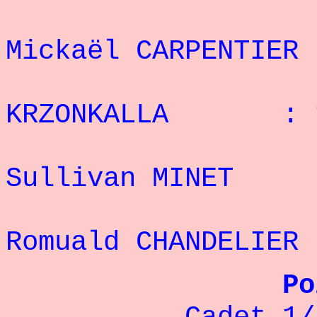
8
Mickaël CARPENT
9° M
KRZONKALLA : 
1
Sullivan MIN
1
Romuald CHANDEL
Po