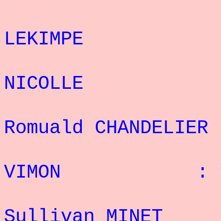
12°
LEKIMPE : 2
13°
NICOLLE : 1
1
Romuald CHANDELI
15° 
VIMON : 16 
1
Sullivan MINE