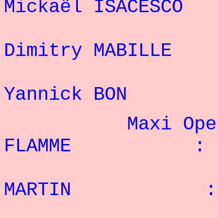
Mickaël ISACES
7
Dimitry MABI
8
Yannick BO
Maxi Open - 
FLAMME : 1
2° 
MARTIN : 1
3