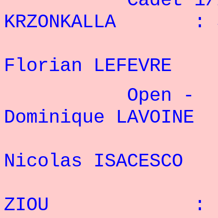
Cadet 1/2 po
KRZONKALLA : 5
2
Florian LEFEVR
Open - 70
Dominique LAVOI
2
Nicolas ISACESC
3° W
ZIOU : 9 