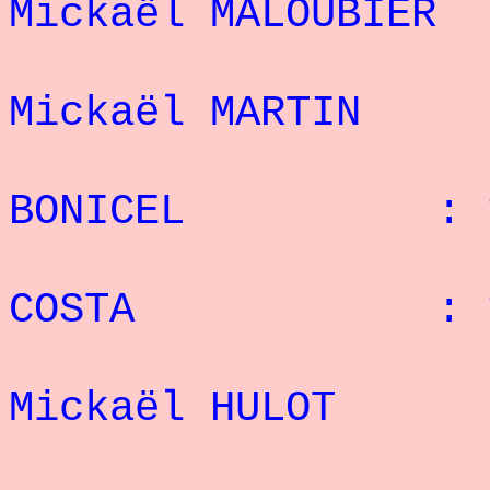
Mickaël MALOUBI
2
Mickaël MARTI
3° J
BONICEL : 17
4° P
COSTA : 17 
5
Mickaël HULOT
6° 