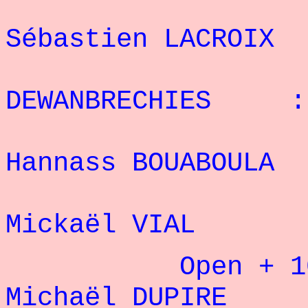
6
Sébastien LACRO
7° 
DEWANBRECHIES : 
8
Hannass BOUABOU
9
Mickaël VIAL
Open + 100
Michaël DUPIR