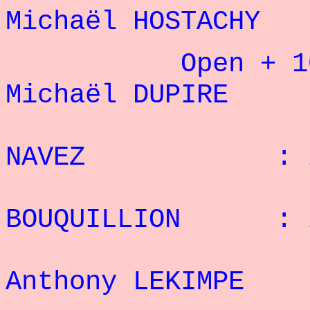
Michaël HOSTAC
Open + 100
Michaël DUPIR
2° R
NAVEZ : 28 
3° P
BOUQUILLION : 2
4
Anthony LEKIMP