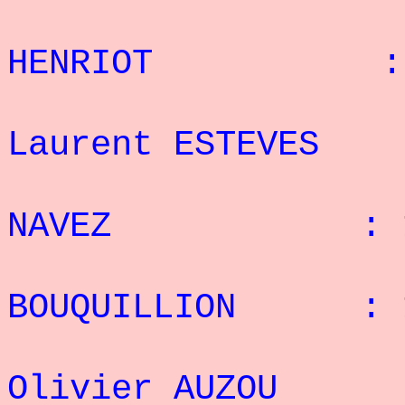
3° 
HENRIOT : 
4
Laurent ESTEV
5° R
NAVEZ : 1
6° P
BOUQUILLION : 
7
Olivier AUZO