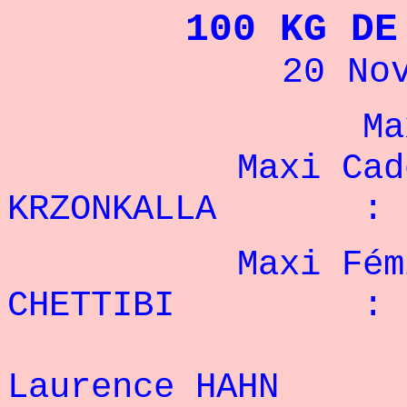
100 KG DE
20 No
Max
Maxi Cade
KRZONKALLA :
Maxi Fémin
CHETTIBI : 
2
Laurence HAH