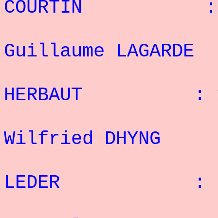
COURTIN : 16
7
Guillaume LAGAR
8° G
HERBAUT : 13
9
Wilfried DHYN
10° 
LEDER : 6 
1