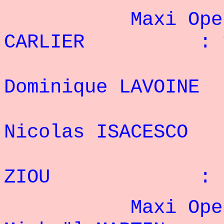
Maxi Open - 
CARLIER : 1
2
Dominique LAVO
3
Nicolas ISACE
4° W
ZIOU : 7
Maxi Open -