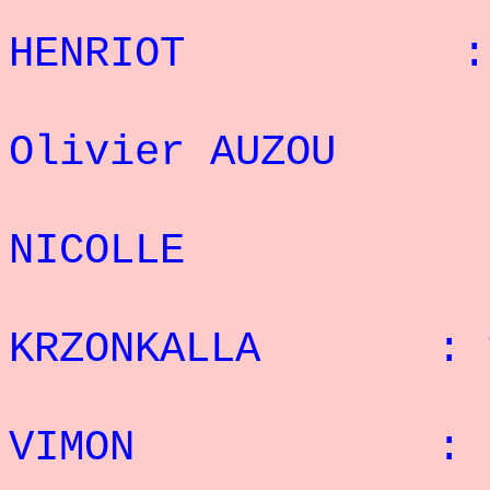
5° 
HENRIOT : 16
6
Olivier AUZOU
7° 
NICOLLE : 1
8° M
KRZONKALLA : 1
9° J
VIMON : 9 