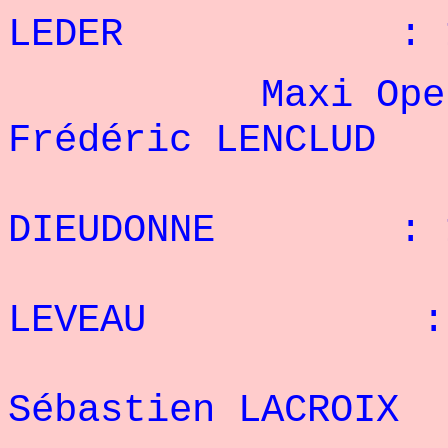
LEDER : 1
Maxi Open - 
Frédéric LENCL
2° D
DIEUDONNE : 
3° 
LEVEAU : 1
4
Sébastien LACR