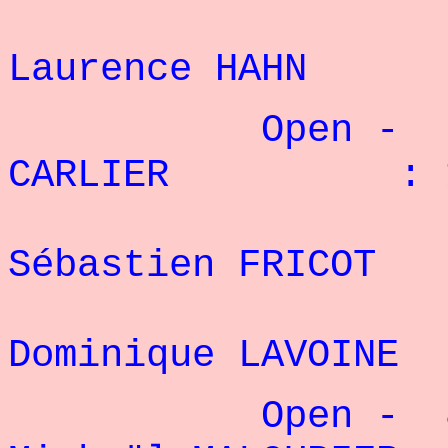
2
Laurence HAHN
Open - 70 k
CARLIER : 11
2
Sébastien FRICO
3
Dominique LAVOI
Open - 80