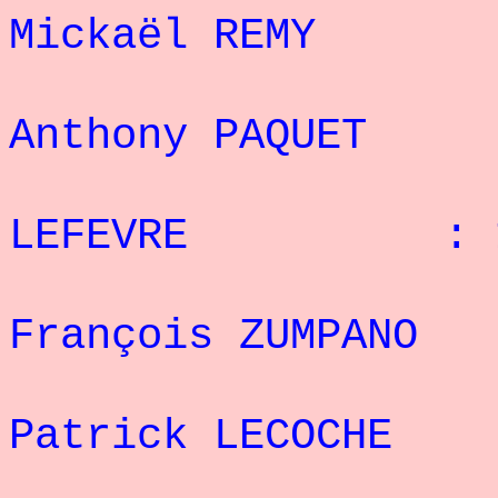
Mickaël REM
4
Anthony PAQU
5° G
LEFEVRE : 1
6
François ZUMPA
7
Patrick LECOC
8° J