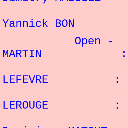
1
Yannick BON
Open - 90 k
MARTIN : 33
2° G
LEFEVRE : 27
3° P
LEROUGE : 26
4