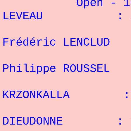
Open - 100 
LEVEAU : 26
2
Frédéric LENCLU
3
Philippe ROUSSE
4° 
KRZONKALLA : 1
5° D
DIEUDONNE : 1