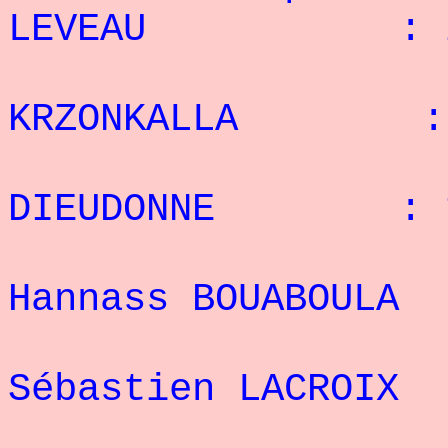
LEVEAU : 26
2° 
KRZONKALLA : 2
3° D
DIEUDONNE : 1
4
Hannass BOUABOU
5
Sébastien LACRO
6