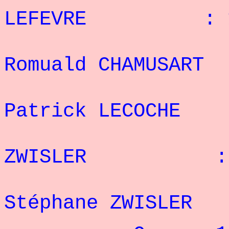
LEFEVRE : 16
1
Romuald CHAMUSA
1
Patrick LECOCH
13° 
ZWISLER : 8
1
Stéphane ZWISL