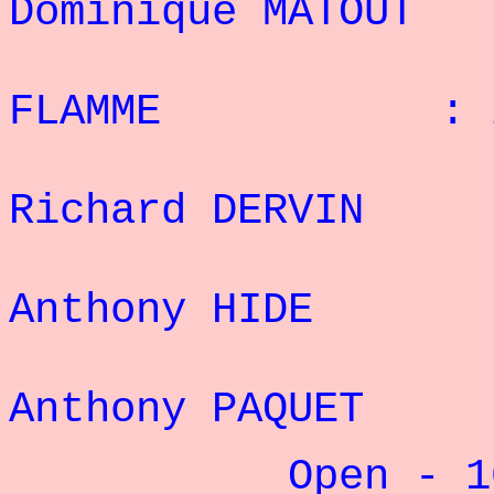
Dominique MATOU
5° P
FLAMME : 25
6
Richard DERVI
7
Anthony HIDE
8
Anthony PAQUE
Open - 100 