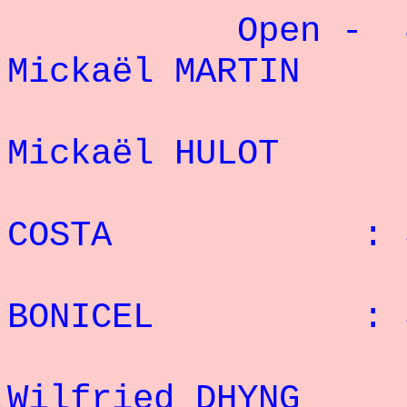
Open - 8
Mickaël MARTI
2
Mickaël HULOT
3° P
COSTA : 33 
4° J
BONICEL : 31
5
Wilfried DHYN