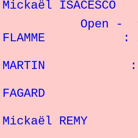
Mickaël ISACES
Open - 90 k
FLAMME : 24
2° 
MARTIN : 23
3° 
FAGARD : 2
4
Mickaël REMY
5° P