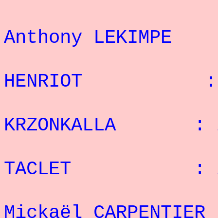
7
Anthony LEKIMP
8° 
HENRIOT : 28
9° M
KRZONKALLA : 2
10° 
TACLET : 24
1
Mickaël CARPENTI