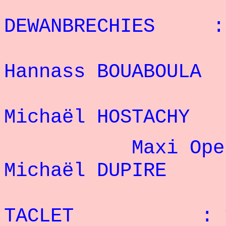
5° 
DEWANBRECHIES :
6
Hannass BOUABO
7
Michaël HOSTAC
Maxi Open + 
Michaël DUPI
2° C
TACLET : 1