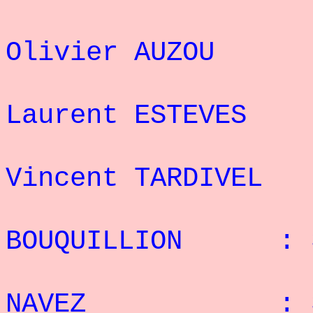
2
Olivier AUZOU
3
Laurent ESTEVE
4
Vincent TARDIVE
5° P
BOUQUILLION : 3
6° R
NAVEZ : 31 