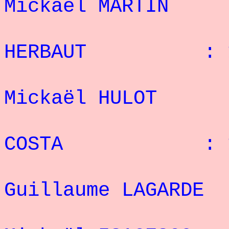
Mickaël MART
2° 
HERBAUT : 13
3
Mickaël HULOT
4° P
COSTA : 1
5
Guillaume LAGA
6