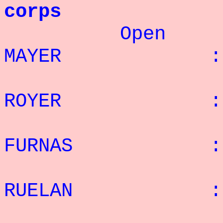
corps
Open 
MAYER : 53 r
2
ROYER : 51 r
3
FURNAS : 49 r
4
RUELAN : 45 r
5