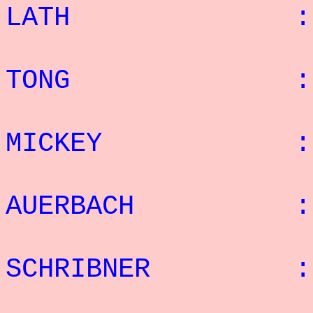
LATH : 36 re
6
TONG : 34 re
7
MICKEY : 33 r
8
AUERBACH : 28 
9
SCHRIBNER : 26
10