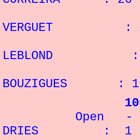
3° 
VERGUET : 23
4° 
LEBLOND : 23
5° 
BOUZIGUES : 19
10
Open - 67,5
DRIES : 1 r