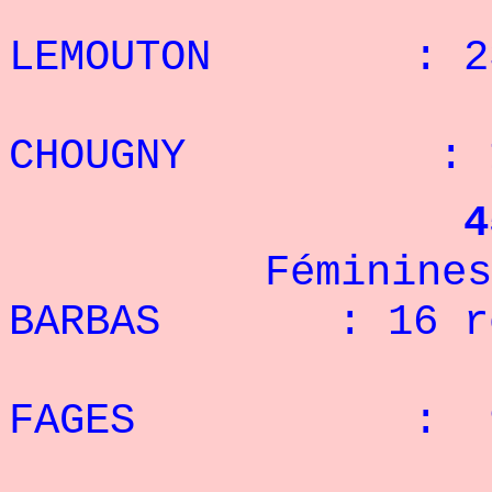
4° 
LEMOUTON : 23
5° 
CHOUGNY : 17
4
Féminines
BARBAS : 16 r
2° 
FAGES
: 9 r
3° 