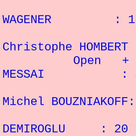
4° 
WAGENER : 13 
5
Christophe HOMBE
Open + 90 
MESSAI : 38
2° 
Michel BOUZNIAKOFF:
3° M
DEMIROGLU : 20 