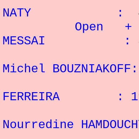
NATY : 4 
Open + 82,5
MESSAI : 30
2° 
Michel BOUZNIAKOFF:
3° 
FERREIRA : 19
4
Nourredine HAMDOU
5° M