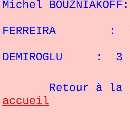
Michel BOUZNIAKOFF
:
3° 
FERREIRA : 9 
4° M
DEMIROGLU
: 3 r
Retour à la pag
accueil