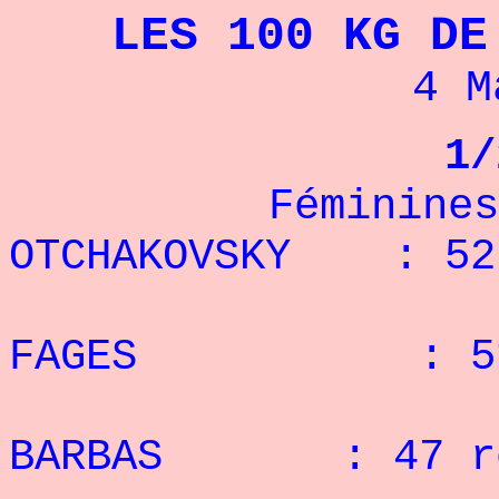
LES 100 KG D
4 M
1
Féminines
OTCHAKOVSKY : 52
2° 
FAGES : 51 
3° V
BARBAS : 47 r