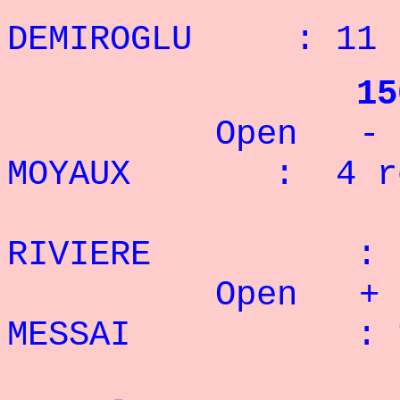
DEMIROGLU : 11 
15
Open - 85 
MOYAUX : 4 re
2° 
RIVIERE : 2
Open + 85 
MESSAI : 16
2