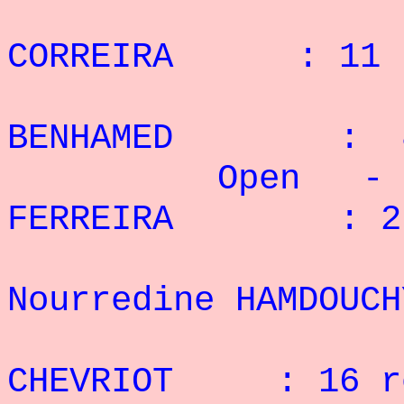
2° P
CORREIRA : 11 
3° 
BENHAMED : 8 
Open - 90 
FERREIRA : 27
2
Nourredine HAMDOU
3° S
CHEVRIOT : 16 r