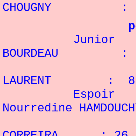
CHOUGNY : 5
p
Junior 
BOURDEAU : 29
2° B
LAURENT : 8 
Espoir
Nourredine HAMDOU
2° P
CORREIRA : 26 