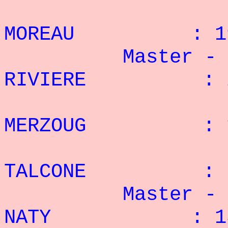
4° 
MOREAU : 19 
Master - 82,
RIVIERE : 25
2° 
MERZOUG : 17
3° 
TALCONE : 9
Master - 82,
NATY : 13 