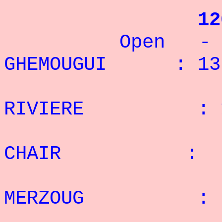
12
Open - 82,5
GHEMOUGUI : 13 
2° 
RIVIERE : 12
3° 
CHAIR : 7 
4° 
MERZOUG : 5
5° 