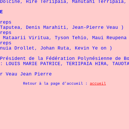
e, Hire Teriipaia, Manutahi Terripaia, K
E
reps
ea, Denis Marahiti, Jean-Pierre Veau )
reps
arii Viritua, Tyson Tehio, Maui Reupena
reps
Drollet, Johan Ruta, Kevin Ye on )
Président de la Fédération Polynésienne de B
: LOUIS MARIE PATRICE, TERIIPAIA HIRA, TAUOT
ean Pierre
Retour à la page d'accueil :
accueil