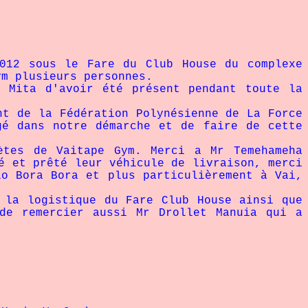
)
2012 sous le Fare du Club House du complexe
ym plusieurs personnes.
a Mita d'avoir été présent pendant toute la
nt de la Fédération Polynésienne de La Force
gé dans notre démarche et de faire de cette
ètes de Vaitape Gym. Merci a Mr Temehameha
é et prêté leur véhicule de livraison, merci
io Bora Bora et plus particulièrement à Vai,
 la logistique du Fare Club House ainsi que
de remercier aussi Mr Drollet Manuia qui a