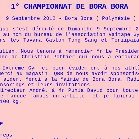
1° CHAMPIONNAT DE BORA BORA
9 Septembre 2012 - Bora Bora ( Polynésie 
qui s'est déroulé ce Dimanche 9 Septembre 
 au nom du bureau de l'association Vaitape G
rs les Tavana Gaston Tong Sang et Teriipai
utien. Nous tenons à remercier Mr Le Préside
nne de Christian Pothier qui nous a encoura
, Extrème Gym et bien évidemment à nos athl
Merci au magasin QBB de nous avoir sponsoris
 aider. Merci à la Mairie de Bora Bora, Rad
nsorings et leurs invitations.
directeur André, à Mr Puhia David pour toute
ne manque jamais un article et je finirai 
100 kg.
RE
eps