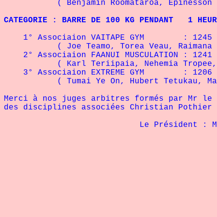
( Benjamin Roomataroa, Epinesson Dolcin
CATEGORIE : BARRE DE 100 KG PENDANT 1 HEUR
1° Associaion VAITAPE GYM : 1245 
( Joe Teamo, Torea Veau, Raimana Taput
2° Associaion FAANUI MUSCULATION : 1241 
( Karl Teriipaia, Nehemia Tropee, Mata
3° Associaion EXTREME GYM : 1206 
( Tumai Ye On, Hubert Tetukau, Manuia 
Merci à nos juges arbitres formés par Mr le 
des disciplines associées Christian Pothier 
Le Président : Mr Veau J